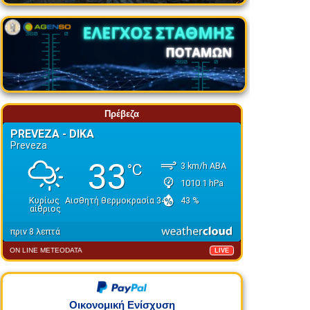
Πρέβεζα
ON LINE METEODATA
LIVE
Οικονομική Ενίσχυση