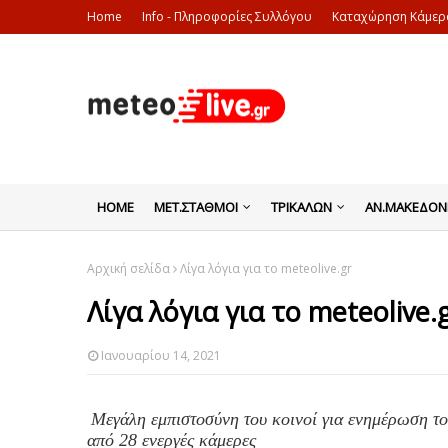
Home
Info - Πληροφορίες Συλλόγου
Καταχώρηση Κάμερ
HOME
ΜΕΤ.ΣΤΑΘΜΟΙ
ΤΡΙΚΑΛΩΝ
ΑΝ.ΜΑΚΕΔΟΝ
Αρχική σελίδα
Λίγα λόγια για το meteolive.gr
Λίγα λόγια για το meteolive.
Ιανουαρίου 14, 2021
Μεγάλη εμπιστοσύνη του κοινοί για ενημέρωση το
από 28 ενεργές κάμερες