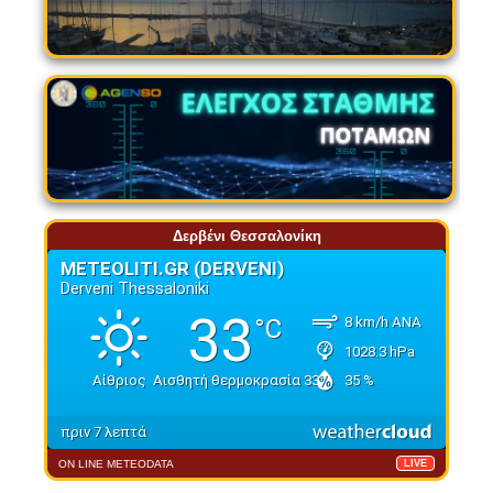
Δερβένι Θεσσαλονίκη
ON LINE METEODATA
LIVE