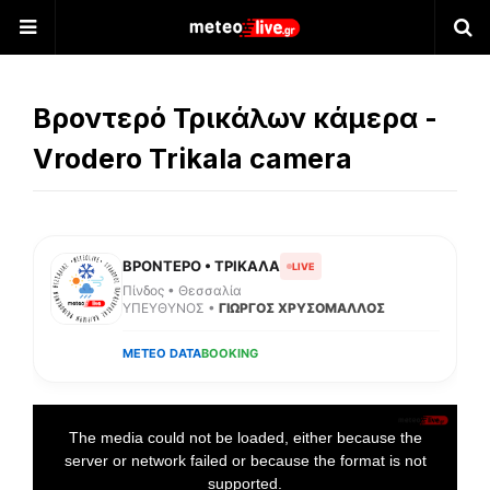
Βροντερό Τρικάλων κάμερα -
Vrodero Trikala camera
ΒΡΟΝΤΕΡΟ • ΤΡΙΚΑΛΑ
LIVE
Πίνδος • Θεσσαλία
ΥΠΕΥΘΥΝΟΣ •
ΓΙΩΡΓΟΣ ΧΡΥΣΟΜΑΛΛΟΣ
METEO DATA
BOOKING
T
h
The media could not be loaded, either because the
i
s
server or network failed or because the format is not
i
s
supported.
a