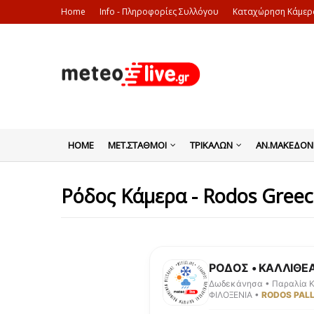
Home
Info - Πληροφορίες Συλλόγου
Καταχώρηση Κάμερ
HOME
ΜΕΤ.ΣΤΑΘΜΟΙ
ΤΡΙΚΑΛΩΝ
ΑΝ.ΜΑΚΕΔΟΝ
Ρόδος Κάμερα - Rodos Greec
ΡΟΔΟΣ • ΚΑΛΛΙΘΕ
Δωδεκάνησα • Παραλία Κ
ΦΙΛΟΞΕΝΙΑ •
RODOS PAL