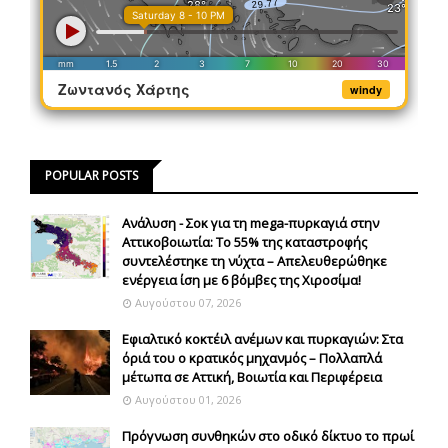
Ζωντανός Χάρτης
windy
POPULAR POSTS
Ανάλυση - Σοκ για τη mega-πυρκαγιά στην
Αττικοβοιωτία: Το 55% της καταστροφής
συντελέστηκε τη νύχτα – Απελευθερώθηκε
ενέργεια ίση με 6 βόμβες της Χιροσίμα!
Αυγούστου 07, 2026
Εφιαλτικό κοκτέιλ ανέμων και πυρκαγιών: Στα
όριά του ο κρατικός μηχανμός – Πολλαπλά
μέτωπα σε Αττική, Βοιωτία και Περιφέρεια
Αυγούστου 01, 2026
Πρόγνωση συνθηκών στο οδικό δίκτυο το πρωί