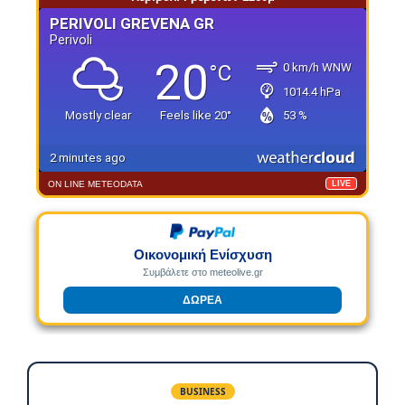
ON LINE METEODATA
LIVE
Οικονομική Ενίσχυση
Συμβάλετε στο meteolive.gr
ΔΩΡΕΑ
BUSINESS