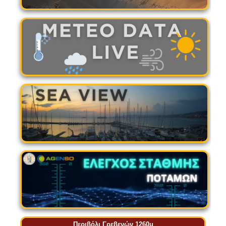
Περιβόλι Γρεβενών 1260μ