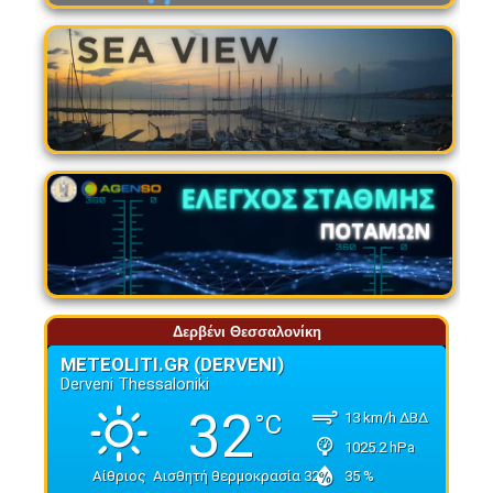
Δερβένι Θεσσαλονίκη