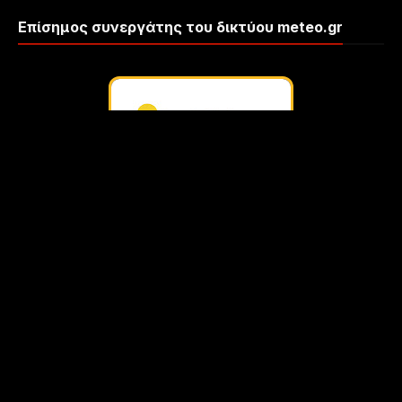
Επίσημος συνεργάτης του δικτύου meteo.gr
Δεν επιτρέπεται η αποθήκευση ή/και
αναπαραγωγή
εικόνας
από τις
κάμερες του meteolive.gr σε άλλα μέσα χωρίς την
σύμφωνη
γνώμη
του ιδιοκτήτη της κάμερας. Επικοινωνήστε πρώτα μαζί μας
Συνολικές προβολές σελίδας
37,334,011