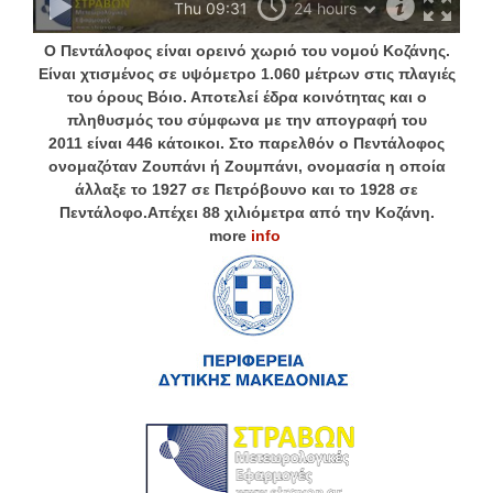
Ο
Πεντάλοφος
είναι ορεινό χωριό του νομού
Κοζάνης
.
Είναι χτισμένος σε υψόμετρο 1.060 μέτρων
στις πλαγιές
του όρους
Βόιο
. Αποτελεί έδρα κοινότητας και ο
πληθυσμός του σύμφωνα με την
απογραφή του
2011
είναι 446 κάτοικοι.
Στο παρελθόν ο Πεντάλοφος
ονομαζόταν
Ζουπάνι
ή
Ζουμπάνι
, ονομασία η οποία
άλλαξε το
1927
σε
Πετρόβουνο
και το
1928
σε
Πεντάλοφο.
Απέχει 88 χιλιόμετρα από την
Κοζάνη
.
more
info