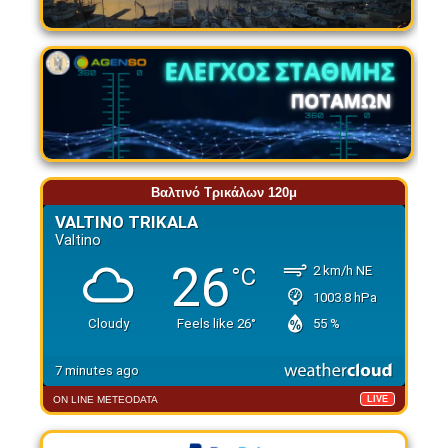
Βαλτινό Τρικάλων 120μ
ON LINE METEODATA
LIVE