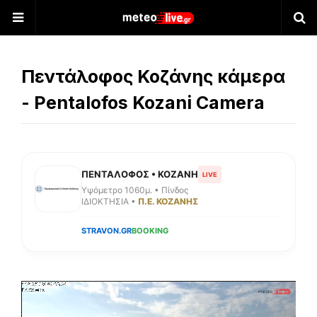
Πεντάλοφος Κοζάνης κάμερα
- Pentalofos Kozani Camera
ΠΕΝΤΑΛΟΦΟΣ • ΚΟΖΑΝΗ
LIVE
Υψόμετρο 1060μ. • Πίνδος
ΙΔΙΟΚΤΗΣΙΑ •
Π.Ε. ΚΟΖΑΝΗΣ
STRAVON.GR
BOOKING
>