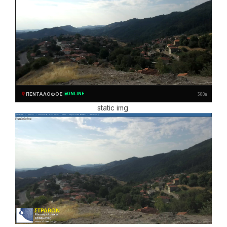
ΠΕΝΤΆΛΟΦΟΣ
ONLINE
300m
static img