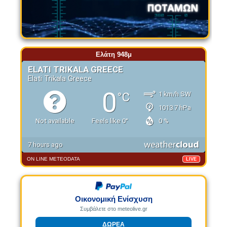
Ελάτη 948μ
ON LINE METEODATA
LIVE
Οικονομική Ενίσχυση
Συμβάλετε στο meteolive.gr
ΔΩΡΕΑ