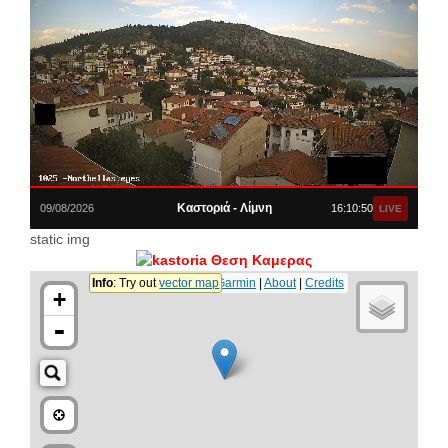
Καστοριά - Λίμνη
09/08/2026
16:10:50
LIVE
static img
Θεση Καμερας