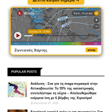
Ζωντανός Χάρτης
windy
POPULAR POSTS
Ανάλυση - Σοκ για τη mega-πυρκαγιά στην
Αττικοβοιωτία: Το 55% της καταστροφής
συντελέστηκε τη νύχτα – Απελευθερώθηκε
ενέργεια ίση με 6 βόμβες της Χιροσίμα!
Αυγούστου 07, 2026
Εφιαλτικό κοκτέιλ ανέμων και πυρκαγιών: Στα