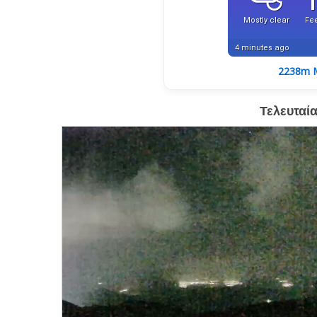
p
e
2238m M
Τελευταία