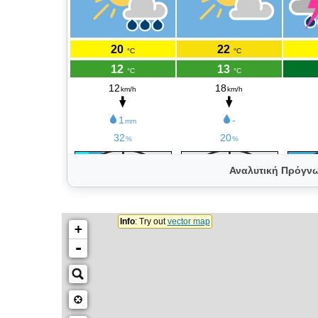
Αναλυτική Πρόγν
Θεση Καμερας