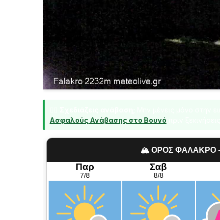
🏃‍♂️
Σχεδιάζεις ανάβαση;
Μην μένεις μόνο στην ε
Ασφαλούς Ανάβασης στο Βουνό
πριν ξεκινήσεις
🏔️ ΟΡΟΣ ΦΑΛΑΚΡΟ 