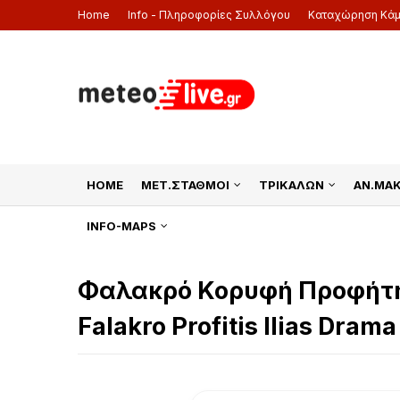
Home
Info - Πληροφορίες Συλλόγου
Καταχώρηση Κά
HOME
ΜΕΤ.ΣΤΑΘΜΟΙ
ΤΡΙΚΑΛΩΝ
ΑΝ.ΜΑ
INFO-MAPS
Φαλακρό Κορυφή Προφήτη
Falakro Profitis Ilias Dra