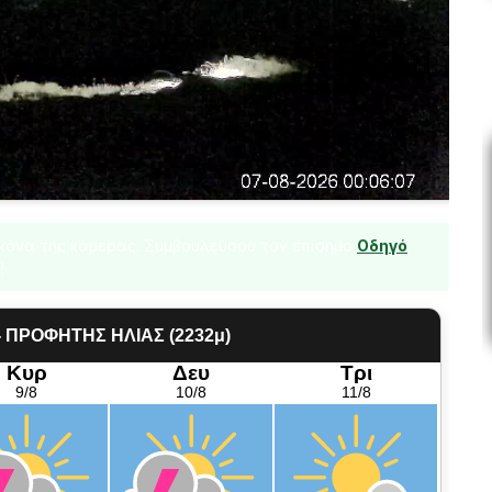
ικόνα της κάμερας. Συμβουλεύσου τον επίσημο
Οδηγό
!
- ΠΡΟΦΗΤΗΣ ΗΛΙΑΣ (2232μ)