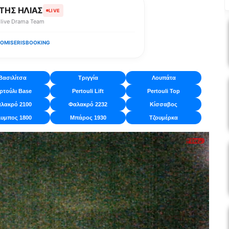
ΤΗΣ ΗΛΙΑΣ
LIVE
olive Drama Team
OMISERIS
BOOKING
Βασιλίτσα
Τριγγία
Λουπάτα
ρτούλι Base
Pertouli Lift
Pertouli Top
λακρό 2100
Φαλακρό 2232
Κίσσαβος
υμπος 1800
Μπάρος 1930
Τζουμέρκα