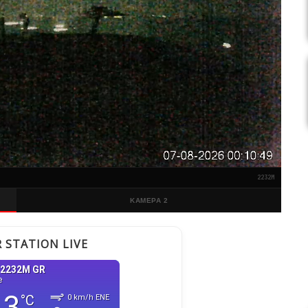
2232M
ΚΆΜΕΡΑ 2
 STATION LIVE