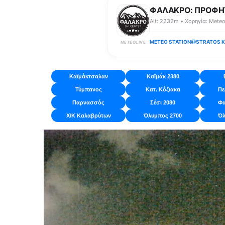
ΦΑΛΑΚΡΟ: ΠΡΟΦΗ
Alt: 2232m • Χορηγία: Mete
METEO STATION
@STRATOS K
METEOLIVE
Καϊμάκτσαλαν
Καϊμάκ 2380
Τύμπανος
Κατ. Κόζιακα
Πε
Παρνασσός
Σέσι 2080
Φα
Χ/Κ Καλαβρύτων
Όλυμπος 2700
Όλ