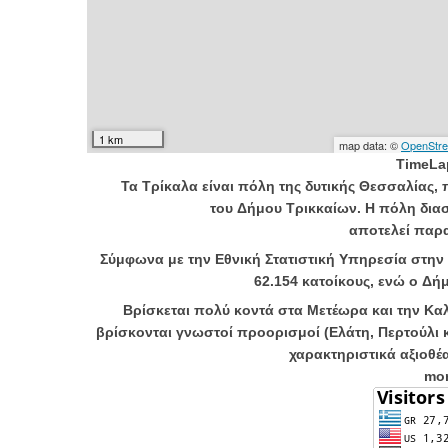
TimeLa
Τα
Τρίκαλα
είναι πόλη της δυτικής
Θεσσαλίας
,
του
Δήμου Τρικκαίων
. Η πόλη δια
αποτελεί
παρ
Σύμφωνα με την Εθνική Στατιστική Υπηρεσία στη
62.154 κατοίκους, ενώ ο Δήμ
Βρίσκεται πολύ κοντά στα
Μετέωρα
και την
Κα
βρίσκονται γνωστοί προορισμοί (
Ελάτη
,
Περτούλι
χαρακτηριστικά αξιοθέ
mor