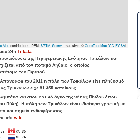
pse 24h
Trikala
 πρωτεύουσα της
Περιφερειακής Ενότητας Τρικάλων
και
σχίζεται από τον ποταμό
Ληθαίο
, ο οποίος
απόταμο
του
Πηνειού
.
ν Απογραφή του 2011 η πόλη των Τρικάλων είχε πληθυσμό
ος Τρικκαίων είχε 81.355 κατοίκους
λαμπάκα
και στον ορεινό όγκο της νότιας
Πίνδου
όπου
και
Πύλη
). Η πόλη των Τρικάλων είναι ιδιαίτερα γραφική με
ατα και σημεία ενδιαφέροντος.
e info
wiki