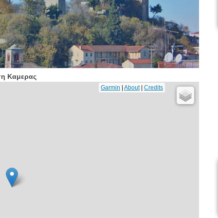
η Καμερας