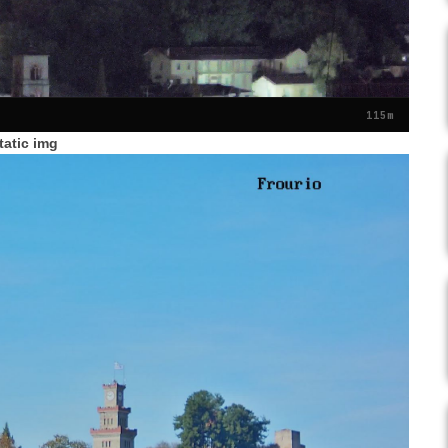
115m
tatic img