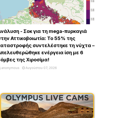
Ανάλυση - Σοκ για τη mega-πυρκαγιά
στην Αττικοβοιωτία: Το 55% της
καταστροφής συντελέστηκε τη νύχτα –
Απελευθερώθηκε ενέργεια ίση με 6
βόμβες της Χιροσίμα!
anonymous
Αυγούστου 07, 2026
ρομακτικά είναι τα στοιχεία που έρχονται στο φως σχετικά με
η σαρωτική πυρκαγιά που…