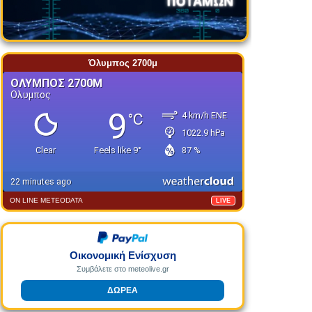
Όλυμπος 2700μ
ON LINE METEODATA
LIVE
Οικονομική Ενίσχυση
Συμβάλετε στο meteolive.gr
ΔΩΡΕΑ