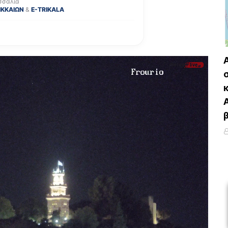
σσαλία
ΙΚΚΑΙΩΝ
&
E-TRIKALA
Τ
τ