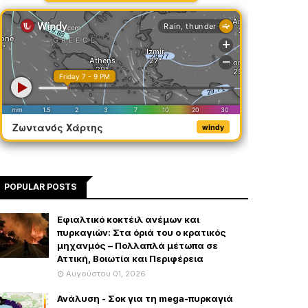
Ζωντανός Χάρτης
windy
POPULAR POSTS
Εφιαλτικό κοκτέιλ ανέμων και
πυρκαγιών: Στα όριά του ο κρατικός
μηχανμός – Πολλαπλά μέτωπα σε
Αττική, Βοιωτία και Περιφέρεια
Αυγούστου 01, 2026
Ανάλυση - Σοκ για τη mega-πυρκαγιά