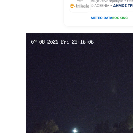
Βυζαντινό Φρούριο • Θε
ΦΙΛΟΞΕΝΙΑ •
ΔΗΜΟΣ ΤΡ
METEO DATA
BOOKING