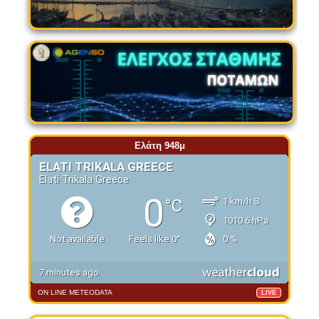
Ελάτη 948μ
ON LINE METEODATA
LIVE