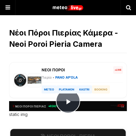
Νέοι Πόροι Πιερίας Κάμερα -
Neoi Poroi Pieria Camera
ΝΕΟΙ ΠΟΡΟΙ
LIVE
Πιερία •
PANO AP'OLA
METEO
PLATAMON
KASTRI
BOOKING
ΝΈΟΙ ΠΌΡΟΙ ΠΙΕΡΊΑΣ
READY
5m
P
static img