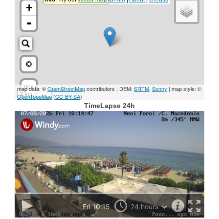
e
o
TimeLapse 24h