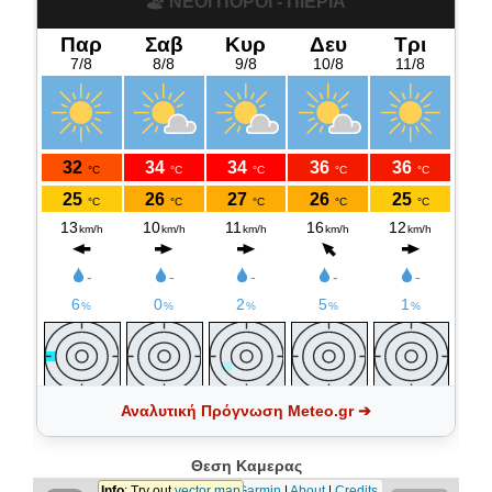
l
🏖️ ΝΕΟΙ ΠΟΡΟΙ - ΠΙΕΡΙΑ
a
y
V
i
Αναλυτική Πρόγνωση Meteo.gr ➔
d
Θεση Καμερας