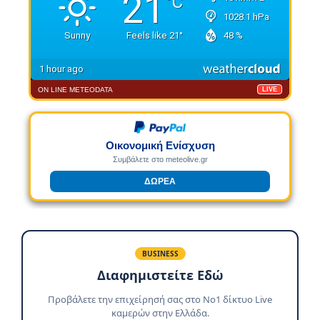
ON LINE METEODATA
LIVE
Οικονομική Ενίσχυση
Συμβάλετε στο meteolive.gr
ΔΩΡΕΑ
BUSINESS
Διαφημιστείτε Εδώ
Προβάλετε την επιχείρησή σας στο No1 δίκτυο Live
καμερών στην Ελλάδα.