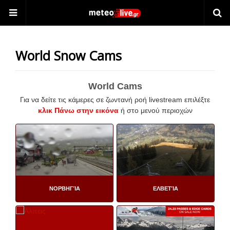
World Snow Cams
World Cams
Για να δείτε τις κάμερες σε ζωντανή ροή livestream επιλέξτε
κλικ Πάνω στην εικόνα
ή στο μενού περιοχών
ΝΟΡΒΗΓΊΑ
ΕΛΒΕΤΊΑ