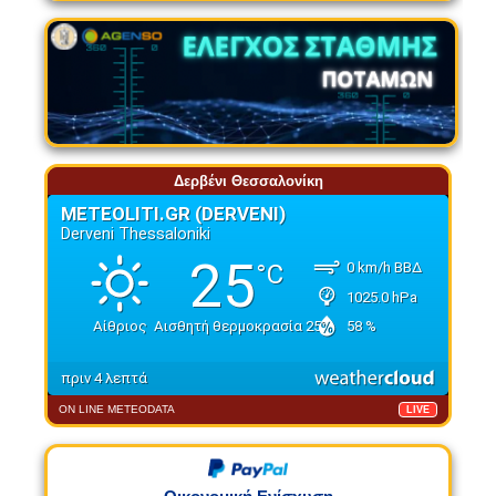
Δερβένι Θεσσαλονίκη
ON LINE METEODATA
LIVE