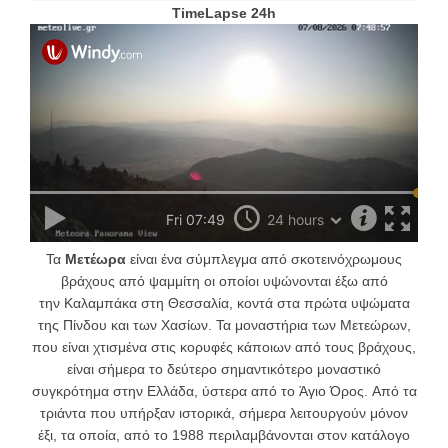
TimeLapse 24h
Τα
Μετέωρα
είναι ένα σύμπλεγμα από σκοτεινόχρωμους
βράχους από
ψαμμίτη
οι οποίοι υψώνονται έξω από
την
Καλαμπάκα
στη
Θεσσαλία
, κοντά στα πρώτα υψώματα
της
Πίνδου
και των
Χασίων
. Τα μοναστήρια των Μετεώρων,
που είναι χτισμένα στις κορυφές κάποιων από τους βράχους,
είναι σήμερα το δεύτερο σημαντικότερο
μοναστικό
συγκρότημα
στην
Ελλάδα
, ύστερα από το
Άγιο Όρος
.
Από τα
τριάντα που υπήρξαν ιστορικά, σήμερα λειτουργούν μόνον
έξι, τα οποία, από το
1988
περιλαμβάνονται στον
κατάλογο