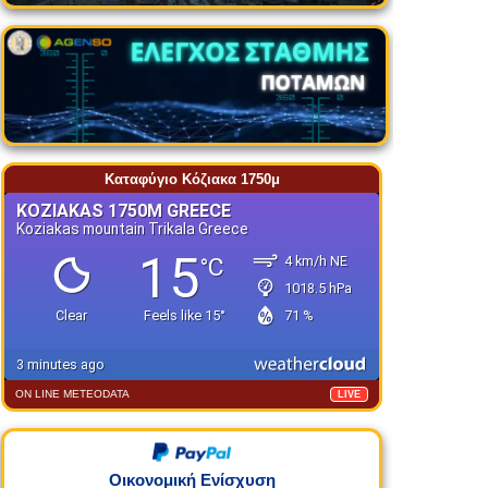
Καταφύγιο Κόζιακα 1750μ
ON LINE METEODATA
LIVE
Οικονομική Ενίσχυση