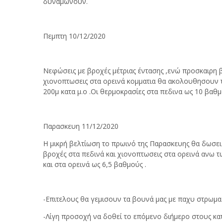
δυναμώνουν.
Πεμπτη 10/12/2020
Νεφώσεις με βροχές μέτριας έντασης ,ενώ προσκαιρη β
χιονοπτωσεις στα ορεινά κομματια θα ακολουθησουν 
200μ κατα μ.ο .Οι θερμοκρασίες στα πεδινα ως 10 βαθ
Παρασκευη 11/12/2020
Η μικρή βελτίωση το πρωινό της Παρασκευης θα δωσει
βροχές στα πεδινά και χιονοπτωσεις στα ορεινά ανω 
και στα ορεινά ως 6,5 βαθμούς .
-Επιτελους θα γεμισουν τα βουνά μας με παχυ στρωμα
-Λίγη προσοχή να δοθεί το επόμενο διήμερο στους κα