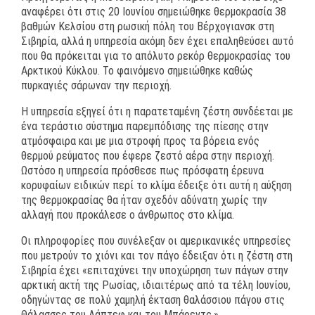
αναφέρει ότι στις 20 Ιουνίου σημειώθηκε θερμοκρασία 38
βαθμών Κελσίου στη ρωσική πόλη του Βέρχογιανσκ στη
Σιβηρία, αλλά η υπηρεσία ακόμη δεν έχει επαληθεύσει αυτό
που θα πρόκειται για το απόλυτο ρεκόρ θερμοκρασίας του
Αρκτικού Κύκλου. Το φαινόμενο σημειώθηκε καθώς
πυρκαγιές σάρωναν την περιοχή.
Η υπηρεσία εξηγεί ότι η παρατεταμένη ζέστη συνδέεται με
ένα τεράστιο σύστημα παρεμπόδισης της πίεσης στην
ατμόσφαιρα και με μια στροφή προς τα βόρεια ενός
θερμού ρεύματος που έφερε ζεστό αέρα στην περιοχή.
Ωστόσο η υπηρεσία πρόσθεσε πως πρόσφατη έρευνα
κορυφαίων ειδικών περί το κλίμα έδειξε ότι αυτή η αύξηση
της θερμοκρασίας θα ήταν σχεδόν αδύνατη χωρίς την
αλλαγή που προκάλεσε ο άνθρωπος στο κλίμα.
Οι πληροφορίες που συνέλεξαν οι αμερικανικές υπηρεσίες
που μετρούν το χιόνι και τον πάγο έδειξαν ότι η ζέστη στη
Σιβηρία έχει «επιταχύνει την υποχώρηση των πάγων στην
αρκτική ακτή της Ρωσίας, ιδιαιτέρως από τα τέλη Ιουνίου,
οδηγώντας σε πολύ χαμηλή έκταση θαλάσσιου πάγου στις
Θάλασσες του Λάπτεφ και του Μπάρεντς.»