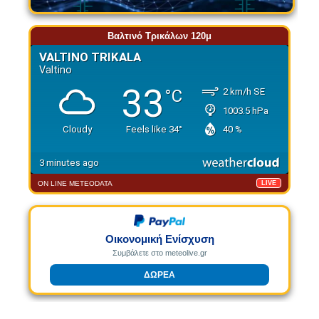
Βαλτινό Τρικάλων 120μ
ON LINE METEODATA
LIVE
Οικονομική Ενίσχυση
Συμβάλετε στο meteolive.gr
ΔΩΡΕΑ