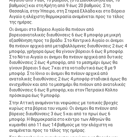
Αιγαίου από 9 έως 16 βαθμούς (στα Δωδεκάνησα έως 18
βαθμούς) και στη Κρήτη από 9 έως 20 βαθμούς. Στη
Θεσσαλία, στην Ήπειρο, στη Στερεά Ελλάδα και στο Βόρειο
Αιγαίο η ελάχιστη θερμοκρασία αναμένεται προς το τέλος
της ημέρας.
Οι άνεμοι στο Βόρειο Αιγαίο θα πνέουν από
βορειοανατολικές διευθύνσεις 6 έως 8 μποφόρ με μικρή
εξασθένηση προς το βράδυ. Στο Κεντρικό Αιγαίο οι άνεμοι
θα πνέουν αρχικά από μεταβαλλόμενες διευθύνσεις 2 έως 4
μποφόρ, γρήγορα όμως θα γίνουν βόρειοι 6 έως 8 μποφόρ.
Στο Νότιο Αιγαίο οι άνεμοι θα πνέουν αρχικά από δυτικές
διευθύνσεις 2 έως 4 μποφόρ, από το μεσημέρι όμως θα
γίνουν βόρειοι 5 έως 7 και στα νοτιοδυτικά έως 8 με 9
μποφόρ. Στο Ιόνιο οι άνεμοι θα πνέουν αρχικά από
ανατολικές διευθύνσεις 2 έως 4 μποφόρ σταδιακά όμως θα
ενισχυθούν και από το μεσημέρι θα πνέουν από ανατολικές
διευθύνσεις 6 έως 8 μποφόρ, και στον Πατραϊκό Κόλπο
πρόσκαιρα έως 9 μποφόρ.
Στην Αττική αναμένονται νεφώσεις με τοπικές βροχές
κυρίως στα βόρεια του νομού. Οι άνεμοι θα πνέουν από
βόρειες διευθύνσεις 3 έως 5 και από το πρωί έως 6
μποφόρ. Η θερμοκρασία στο κέντρο των Αθηνών θα
κυμανθεί από 11 έως 14 βαθμούς με την ελάχιστη να
αναμένεται προς το τέλος της ημέρας.