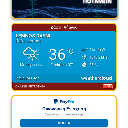
Δάφνη Λήμνου
ON LINE METEODATA
LIVE
Οικονομική Ενίσχυση
Συμβάλετε στο meteolive.gr
ΔΩΡΕΑ