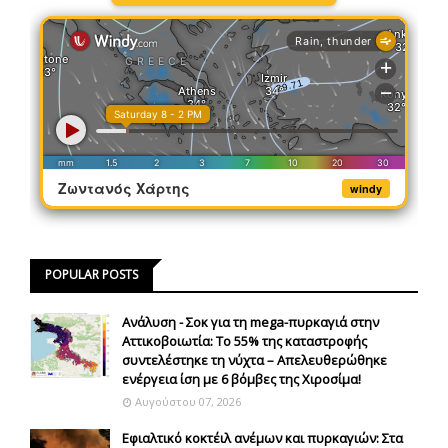
Ζωντανός Χάρτης
windy
POPULAR POSTS
Ανάλυση - Σοκ για τη mega-πυρκαγιά στην
Αττικοβοιωτία: Το 55% της καταστροφής
συντελέστηκε τη νύχτα – Απελευθερώθηκε
ενέργεια ίση με 6 βόμβες της Χιροσίμα!
Αυγούστου 07, 2026
Εφιαλτικό κοκτέιλ ανέμων και πυρκαγιών: Στα